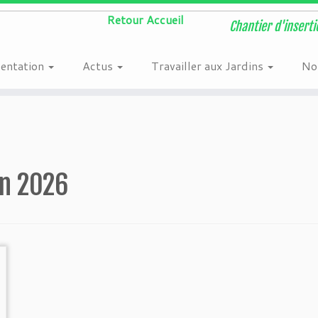
n
/home/users6/e/ehw1613/www/wordpress/wordpress/wp-content/plugi
Chantier d'inserti
sentation
Actus
Travailler aux Jardins
Nos
in 2026