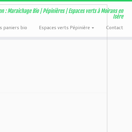
ns/page-visit-counter/public/class-page-visit-counter-public.php
on : Maraichage Bio | Pépinières | Espaces verts à Moirans en
Isère
 paniers bio
Espaces verts Pépinière
Contact