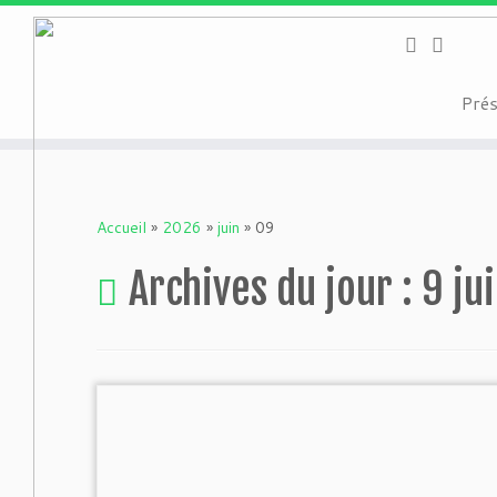
Warning
: Attempt to read property "geoplugin_countryCode" on null i
on line
227
Passer
Pré
au
contenu
Accueil
»
2026
»
juin
»
09
Archives du jour :
9 ju