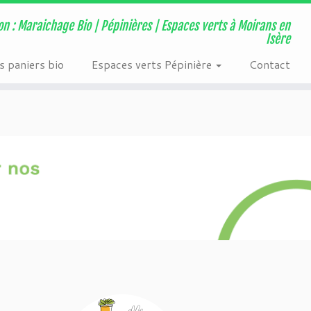
ns/page-visit-counter/public/class-page-visit-counter-public.php
on : Maraichage Bio | Pépinières | Espaces verts à Moirans en
Isère
 paniers bio
Espaces verts Pépinière
Contact