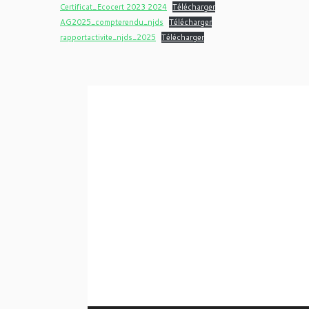
Certificat_Ecocert 2023 2024
Télécharger
AG2025_compterendu_njds
Télécharger
rapportactivite_njds_2025
Télécharger
Lecteur
vidéo