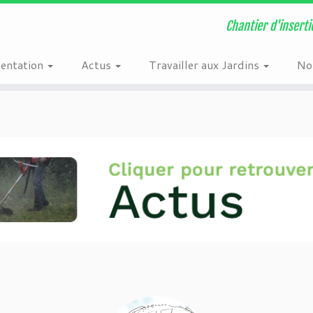
n
/home/users6/e/ehw1613/www/wordpress/wordpress/wp-content/plugi
Chantier d'inserti
sentation
Actus
Travailler aux Jardins
Nos