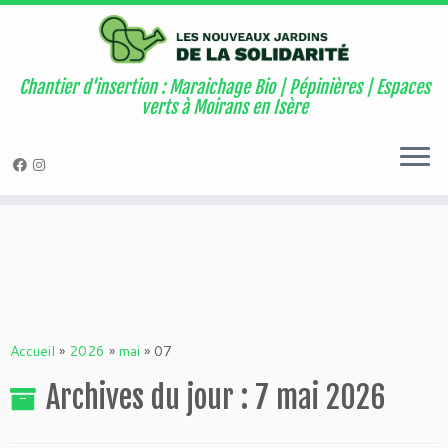
Warning
: Attempt to read property "geoplugin_countryCode" on null in
/home/users6/e/ehw1613/www/wordpress/wordpress/wp-
content/plugins/page-visit-counter/public/class-page-visit-counter-
Chantier d'insertion : Maraichage Bio | Pépinières | Espaces
public.php
on line
227
verts à Moirans en Isère
Passer
au
contenu
Accueil
»
2026
»
mai
»
07
Archives du jour :
7 mai 2026