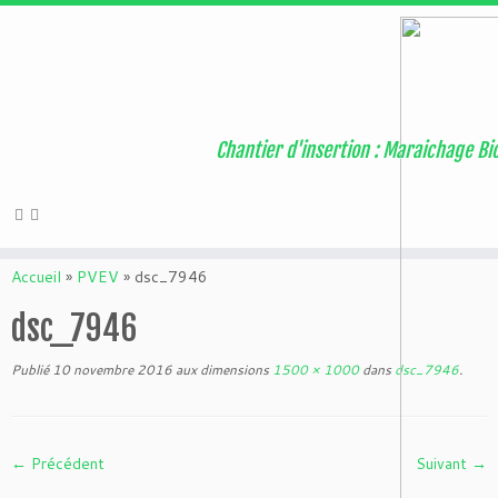
Warning
: Attempt to read property "geoplugin_countryCode" on null in
/home/users6/e/ehw1613/www/wordpress/wordpress/wp-
content/plugins/page-visit-counter/public/class-page-visit-counter-
public.php
on line
227
Passer
Chantier d'insertion : Maraichage Bio
au
contenu
Accueil
»
PVEV
»
dsc_7946
dsc_7946
Publié
10 novembre 2016
aux dimensions
1500 × 1000
dans
dsc_7946
.
← Précédent
Suivant →