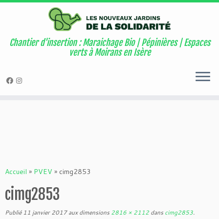
Warning
: Attempt to read property "geoplugin_countryCode" on null in
/home/users6/e/ehw1613/www/wordpress/wordpress/wp-
content/plugins/page-visit-counter/public/class-page-visit-counter-
Chantier d'insertion : Maraichage Bio | Pépinières | Espaces
public.php
on line
227
verts à Moirans en Isère
Passer
au
contenu
Accueil
»
PVEV
»
cimg2853
cimg2853
Publié
11 janvier 2017
aux dimensions
2816 × 2112
dans
cimg2853
.