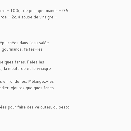
erre – 100gr de pois gourmands – 0.5
arde – 2c. à soupe de vinaigre –
épluchées dans l’eau salée
s gourmands, faites-les
uelques fanes. Pelez les
, la moutarde et le vinaigre
s en rondelles. Mélangez-les
ladier. Ajoutez quelques fanes
isées pour faire des veloutés, du pesto