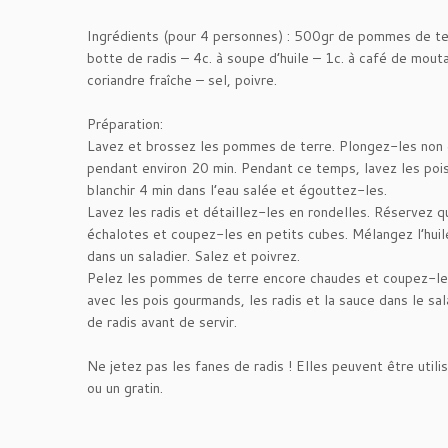
Ingrédients (pour 4 personnes) : 500gr de pommes de t
botte de radis – 4c. à soupe d’huile – 1c. à café de mout
coriandre fraîche – sel, poivre.
Préparation:
Lavez et brossez les pommes de terre. Plongez-les non 
pendant environ 20 min. Pendant ce temps, lavez les poi
blanchir 4 min dans l’eau salée et égouttez-les.
Lavez les radis et détaillez-les en rondelles. Réservez q
échalotes et coupez-les en petits cubes. Mélangez l’huile
dans un saladier. Salez et poivrez.
Pelez les pommes de terre encore chaudes et coupez-le
avec les pois gourmands, les radis et la sauce dans le sa
de radis avant de servir.
Ne jetez pas les fanes de radis ! Elles peuvent être util
ou un gratin.