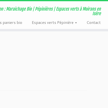
ns/page-visit-counter/public/class-page-visit-counter-public.php
on : Maraichage Bio | Pépinières | Espaces verts à Moirans en
Isère
 paniers bio
Espaces verts Pépinière
Contact