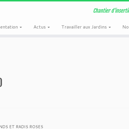
n
/home/users6/e/ehw1613/www/wordpress/wordpress/wp-content/plugi
Chantier d'inserti
sentation
Actus
Travailler aux Jardins
Nos
0
NDS ET RADIS ROSES