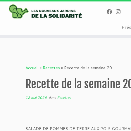
Warning
: Attempt to read property "geoplugin_countryCode" on null i
on line
227
Passer
Pré
au
contenu
Accueil
»
Recettes
»
Recette de la semaine 20
Recette de la semaine 2
12 mai 2026
dans
Recettes
SALADE DE POMMES DE TERRE AUX POIS GOURMA