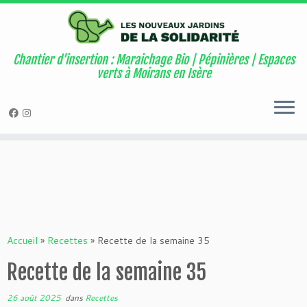
Warning
: Attempt to read property "geoplugin_countryCode" on null in
/home/users6/e/ehw1613/www/wordpress/wordpress/wp-
content/plugins/page-visit-counter/public/class-page-visit-counter-
Chantier d'insertion : Maraichage Bio | Pépinières | Espaces
public.php
on line
227
verts à Moirans en Isère
Passer
au
contenu
Accueil
»
Recettes
»
Recette de la semaine 35
Recette de la semaine 35
26 août 2025
dans
Recettes