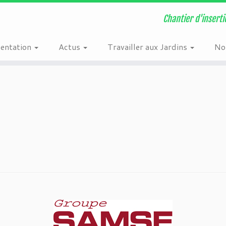
n
/home/users6/e/ehw1613/www/wordpress/wordpress/wp-content/plugi
Chantier d'inserti
sentation
Actus
Travailler aux Jardins
Nos