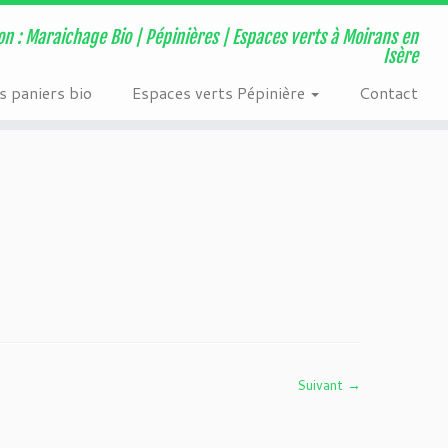
ns/page-visit-counter/public/class-page-visit-counter-public.php
on : Maraichage Bio | Pépinières | Espaces verts à Moirans en
Isère
 paniers bio
Espaces verts Pépinière
Contact
Suivant →