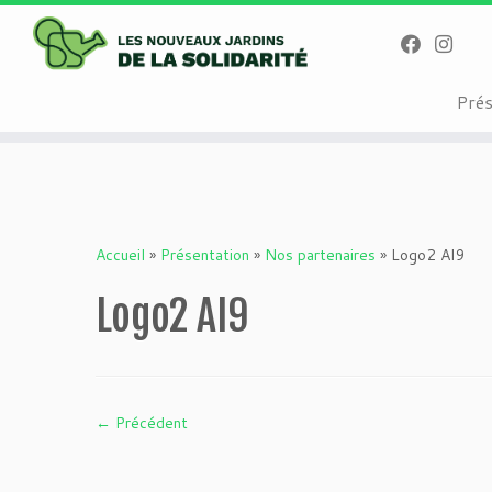
Warning
: Attempt to read property "geoplugin_countryCode" on null i
on line
227
Passer
Pré
au
contenu
Accueil
»
Présentation
»
Nos partenaires
»
Logo2 AI9
Logo2 AI9
← Précédent